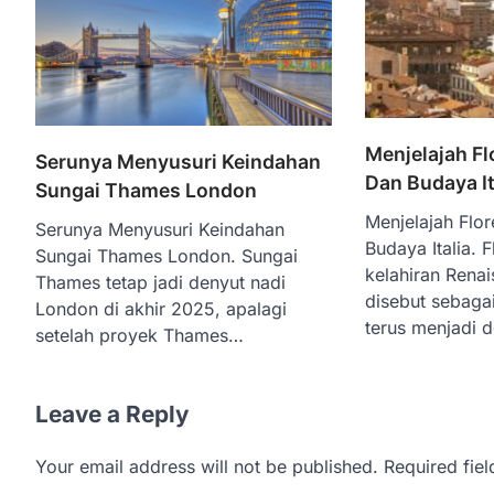
Menjelajah Fl
Serunya Menyusuri Keindahan
Dan Budaya It
Sungai Thames London
Menjelajah Flo
Serunya Menyusuri Keindahan
Budaya Italia. 
Sungai Thames London. Sungai
kelahiran Renai
Thames tetap jadi denyut nadi
disebut sebaga
London di akhir 2025, apalagi
terus menjadi d
setelah proyek Thames…
Leave a Reply
Your email address will not be published.
Required fie