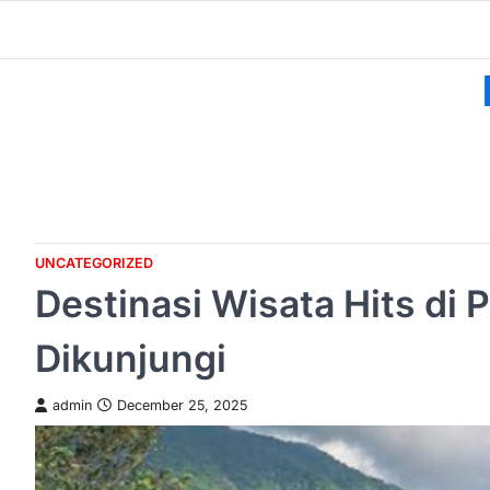
Skip
to
content
UNCATEGORIZED
Destinasi Wisata Hits di
Dikunjungi
admin
December 25, 2025