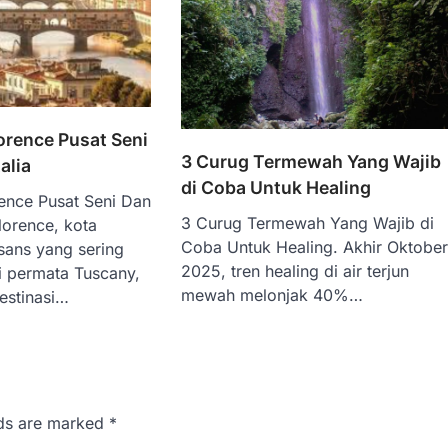
orence Pusat Seni
3 Curug Termewah Yang Wajib
alia
di Coba Untuk Healing
rence Pusat Seni Dan
3 Curug Termewah Yang Wajib di
Florence, kota
Coba Untuk Healing. Akhir Oktobe
sans yang sering
2025, tren healing di air terjun
i permata Tuscany,
mewah melonjak 40%…
estinasi…
lds are marked
*