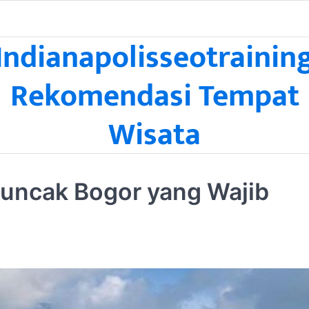
Indianapolisseotrainin
Rekomendasi Tempat
Wisata
 Puncak Bogor yang Wajib