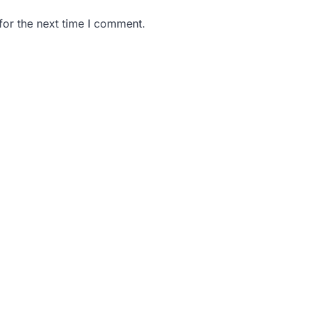
for the next time I comment.