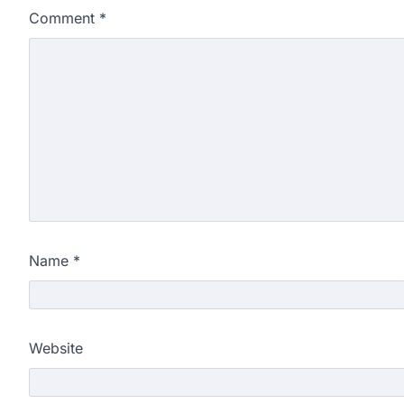
Comment
*
Name
*
Website