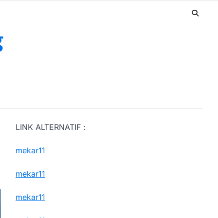
g
LINK ALTERNATIF :
mekar11
mekar11
mekar11