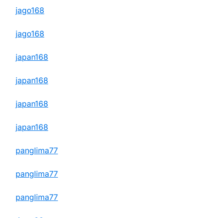
jago168
jago168
japan168
japan168
japan168
japan168
panglima77
panglima77
panglima77