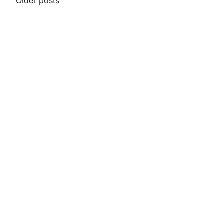
Posts
Older posts
navigation