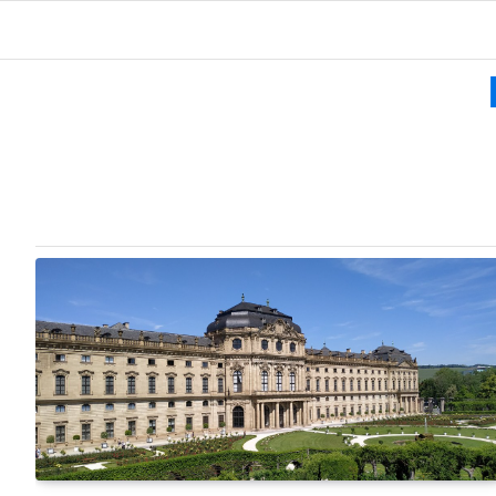
Skip
to
content