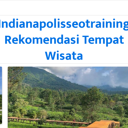
Indianapolisseotrainin
Rekomendasi Tempat
Wisata