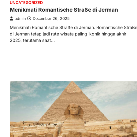
UNCATEGORIZED
Menikmati Romantische Straße di Jerman
admin
December 26, 2025
Menikmati Romantische Straße di Jerman. Romantische Straß
di Jerman tetap jadi rute wisata paling ikonik hingga akhir
2025, terutama saat…