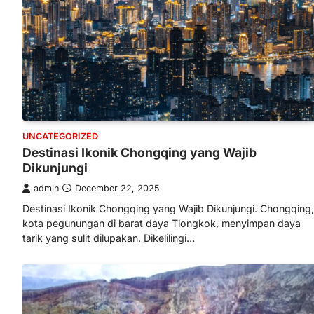
UNCATEGORIZED
Destinasi Ikonik Chongqing yang Wajib
Dikunjungi
admin
December 22, 2025
Destinasi Ikonik Chongqing yang Wajib Dikunjungi. Chongqing,
kota pegunungan di barat daya Tiongkok, menyimpan daya
tarik yang sulit dilupakan. Dikelilingi…