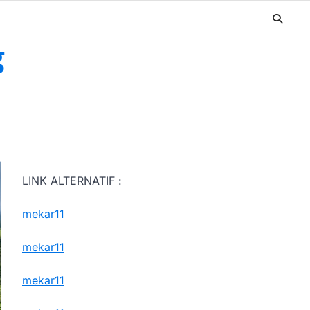
g
LINK ALTERNATIF :
mekar11
mekar11
mekar11