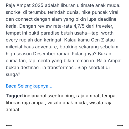
Raja Ampat 2025 adalah liburan ultimate anak muda:
snorkel di terumbu terindah dunia, hike puncak viral,
dan connect dengan alam yang bikin lupa deadline
kerja. Dengan review rata-rata 4,7/5 dari traveler,
tempat ini bukti paradise butuh usaha—tapi worth
every rupiah dan keringat. Kalau kamu Gen Z atau
milenial haus adventure, booking sekarang sebelum
high season Desember ramai. Pulangnya? Bukan
cuma tan, tapi cerita yang bikin teman iri. Raja Ampat
bukan destinasi; ia transformasi. Siap snorkel di
surga?
Baca Selengkapnya…
Tagged
indianapolisseotraining
,
raja ampat
,
tempat
liburan raja ampat
,
wisata anak muda
,
wisata raja
ampat
Post
⟵
⟶