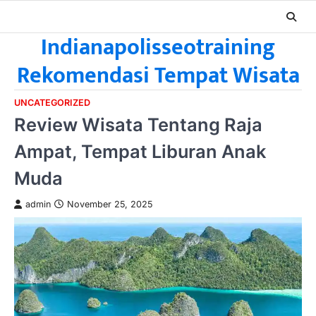
Skip
to
Indianapolisseotraining
content
Rekomendasi Tempat Wisata
UNCATEGORIZED
Review Wisata Tentang Raja
Ampat, Tempat Liburan Anak
Muda
admin
November 25, 2025