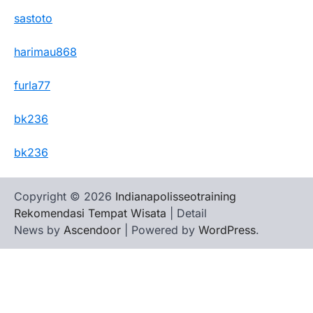
sastoto
harimau868
furla77
bk236
bk236
Copyright © 2026
Indianapolisseotraining
Rekomendasi Tempat Wisata
| Detail
News by
Ascendoor
| Powered by
WordPress
.