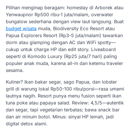
Pilihan menginap beragam: homestay di Arborek atau
Yenwaupnor Rp500 ribu-1 juta/malam, overwater
bungalow sederhana dengan view laut langsung. Buat
budget wisata
muda, Biodiversity Eco Resort atau
Papua Explorers Resort (Rp3-5 juta/malam) tawarkan
dorm atau glamping dengan AC dan WiFi spotty—
cukup untuk charge HP dan edit story. Liveaboard
seperti di Komodo Luxury (Rp25 juta/7 hari) paling
populer anak muda, karena all-in dan ketemu traveler
sesama.
Kuliner? Ikan bakar segar, sago Papua, dan lobster
grill di warung lokal Rp50-100 ribu/porsi—rasa umami
lautnya nagih. Resort punya menu fusion seperti ikan
tuna poke atau papaya salad. Review: 4,5/5—autentik
dan segar, tapi vegetarian terbatas; bawa snack bar
dan air minum botol. Minus: sinyal HP lemah, jadi
digital detox alami.