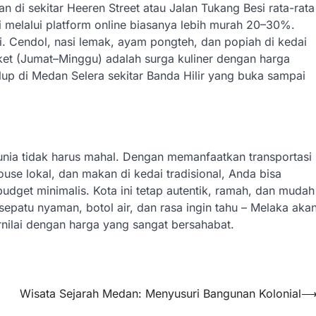
di sekitar Heeren Street atau Jalan Tukang Besi rata-rata
 melalui platform online biasanya lebih murah 20–30%.
ai. Cendol, nasi lemak, ayam pongteh, dan popiah di kedai
rket (Jumat–Minggu) adalah surga kuliner dengan harga
lup di Medan Selera sekitar Banda Hilir yang buka sampai
nia tidak harus mahal. Dengan memanfaatkan transportasi
use lokal, dan makan di kedai tradisional, Anda bisa
dget minimalis. Kota ini tetap autentik, ramah, dan mudah
sepatu nyaman, botol air, dan rasa ingin tahu – Melaka aka
nilai dengan harga yang sangat bersahabat.
Wisata Sejarah Medan: Menyusuri Bangunan Kolonial