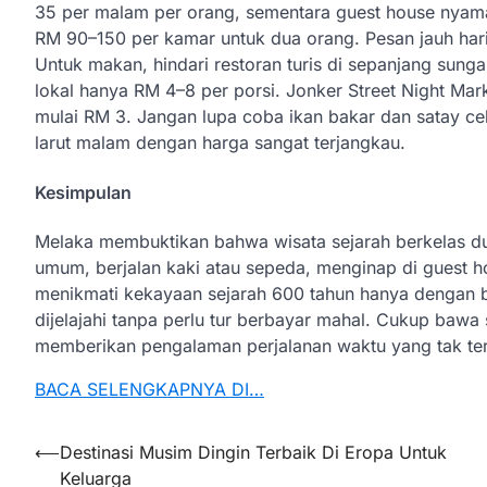
35 per malam per orang, sementara guest house nyaman 
RM 90–150 per kamar untuk dua orang. Pesan jauh hari
Untuk makan, hindari restoran turis di sepanjang sung
lokal hanya RM 4–8 per porsi. Jonker Street Night Ma
mulai RM 3. Jangan lupa coba ikan bakar dan satay ce
larut malam dengan harga sangat terjangkau.
Kesimpulan
Melaka membuktikan bahwa wisata sejarah berkelas du
umum, berjalan kaki atau sepeda, menginap di guest ho
menikmati kekayaan sejarah 600 tahun hanya dengan bu
dijelajahi tanpa perlu tur berbayar mahal. Cukup bawa 
memberikan pengalaman perjalanan waktu yang tak ter
BACA SELENGKAPNYA DI…
Post
⟵
Destinasi Musim Dingin Terbaik Di Eropa Untuk
Keluarga