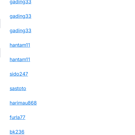
gading33
gading33
gading33
hantam11
hantam11
sido247
sastoto
harimau868
furla77
bk236