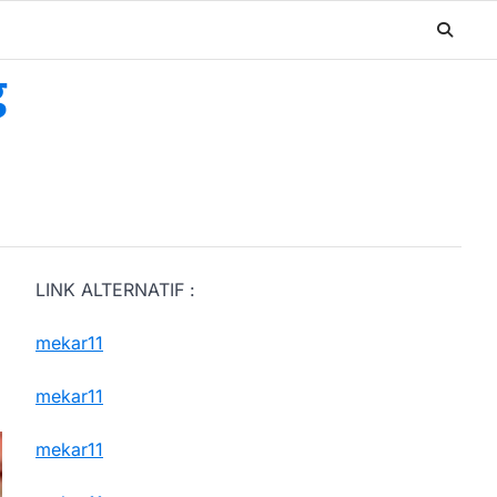
g
LINK ALTERNATIF :
mekar11
mekar11
mekar11