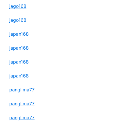
jago168
u
jago168
japan168
japan168
japan168
japan168
panglima77
panglima77
panglima77