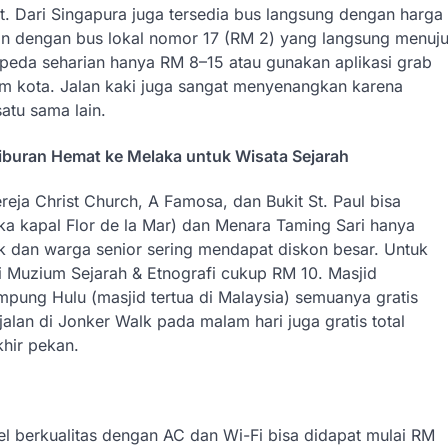
it. Dari Singapura juga tersedia bus langsung dengan harga
kan dengan bus lokal nomor 17 (RM 2) yang langsung menuj
 sepeda seharian hanya RM 8–15 atau gunakan aplikasi grab
lam kota. Jalan kaki juga sangat menyenangkan karena
atu sama lain.
iburan Hemat ke Melaka untuk Wisata Sejarah
reja Christ Church, A Famosa, dan Bukit St. Paul bisa
ka kapal Flor de la Mar) dan Menara Taming Sari hanya
 dan warga senior sering mendapat diskon besar. Untuk
 Muzium Sejarah & Etnografi cukup RM 10. Masjid
pung Hulu (masjid tertua di Malaysia) semuanya gratis
alan di Jonker Walk pada malam hari juga gratis total
hir pekan.
l berkualitas dengan AC dan Wi-Fi bisa didapat mulai RM