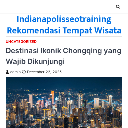
Skip
to
Indianapolisseotraining
content
Rekomendasi Tempat Wisata
UNCATEGORIZED
Destinasi Ikonik Chongqing yang
Wajib Dikunjungi
admin
December 22, 2025