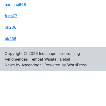
harimau868
furla77
bk236
bk236
Copyright © 2026
Indianapolisseotraining
Rekomendasi Tempat Wisata
| Detail
News by
Ascendoor
| Powered by
WordPress
.